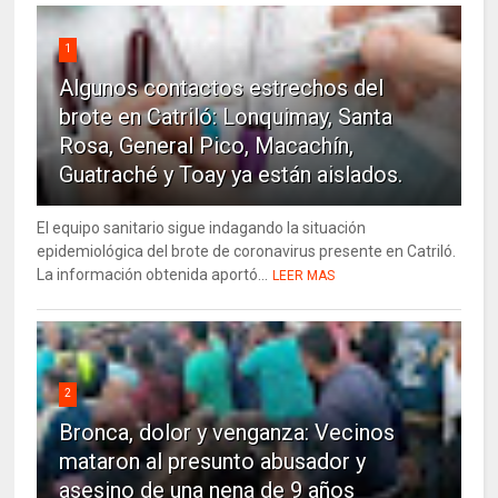
1
Algunos contactos estrechos del
brote en Catriló: Lonquimay, Santa
Rosa, General Pico, Macachín,
Guatraché y Toay ya están aislados.
El equipo sanitario sigue indagando la situación
epidemiológica del brote de coronavirus presente en Catriló.
La información obtenida aportó...
LEER MAS
2
Bronca, dolor y venganza: Vecinos
mataron al presunto abusador y
asesino de una nena de 9 años