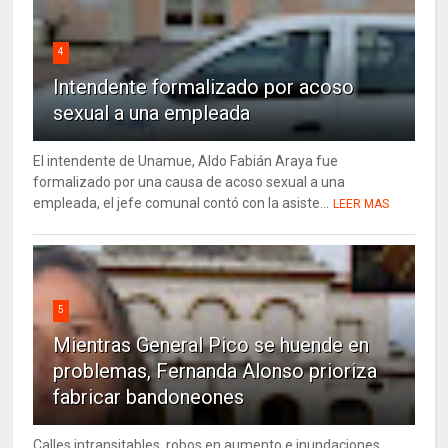
4
Intendente formalizado por acoso
sexual a una empleada
El intendente de Unamue, Aldo Fabián Araya fue
formalizado por una causa de acoso sexual a una
empleada, el jefe comunal contó con la asiste...
LEER MAS
5
Mientras General Pico se huende en
problemas, Fernanda Alonso prioriza
fabricar bandoneones
Calles intransitables, robos en aumento e inundaciones