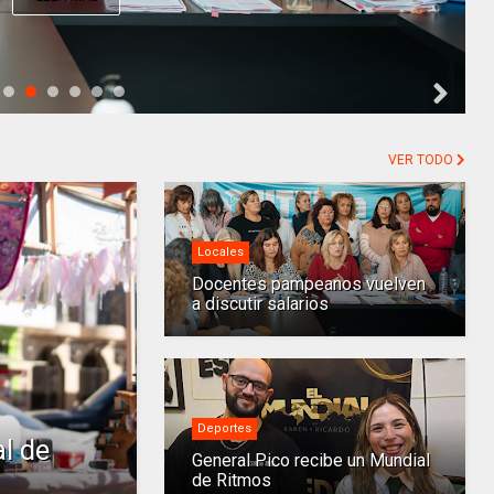
VER TODO
Locales
Docentes pampeanos vuelven
a discutir salarios
Deportes
l de
General Pico recibe un Mundial
de Ritmos