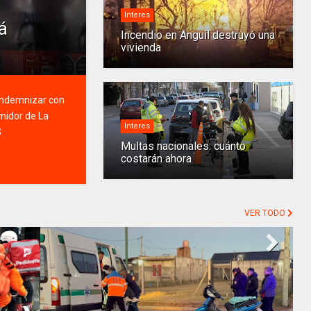
Interes
á
Incendio en Anguil destruyó una
vivienda
indemnizar con
midor de La
Interes
S
Multas nacionales: cuánto
costarán ahora
VER TODO