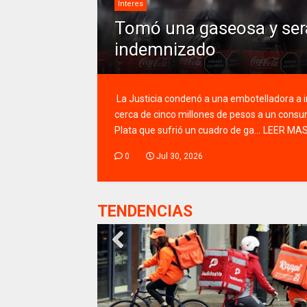
Interes
Tomó una gaseosa y ser
indemnizado
La Justicia condenó a una embotelladora a 
cerca de cinco millones de pesos a un consu
Plata que sufrió un cuadro de ga...
LEER MA
0
Jul 30, 2026
TENDENCIAS