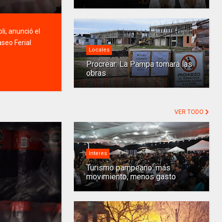
i, anunció el
seo Ferial
Locales
Procrear: La Pampa tomará las
obras
VER TODO
Interes
Turismo pampeano: más
movimiento, menos gasto