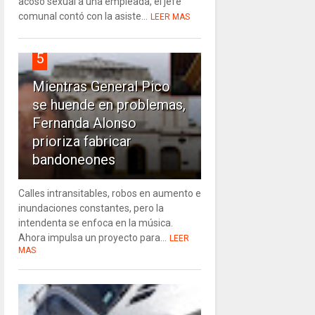
acoso sexual a una empleada, el jefe
comunal contó con la asiste...
LEER MAS
5
Mientras General Pico
se huende en problemas,
Fernanda Alonso
prioriza fabricar
bandoneones
Calles intransitables, robos en aumento e
inundaciones constantes, pero la
intendenta se enfoca en la música.
Ahora impulsa un proyecto para...
LEER
MAS