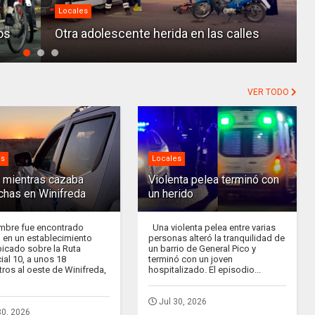
Locales
os
Otra adolescente herida en las calles
VER TODO
es
Locales
 mientras cazaba
Violenta pelea terminó con
chas en Winifreda
un herido
bre fue encontrado
Una violenta pelea entre varias
 en un establecimiento
personas alteró la tranquilidad de
ubicado sobre la Ruta
un barrio de General Pico y
ial 10, a unos 18
terminó con un joven
tros al oeste de Winifreda,
hospitalizado. El episodio...
Jul 30, 2026
30, 2026