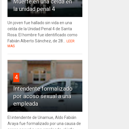
Muerte en una celda en
Nacionales
Locales
la unidad penal 4
Ravier suma poder y dudas
Batalla cam
Un joven fue hallado sin vida en una
celda de la Unidad Penal 4 de Santa
Rosa. El hombre fue identificado como
Fabián Alberto Sánchez, de 28...
LEER
MAS
4
Intendente formalizado
por acoso sexual a una
empleada
El intendente de Unamue, Aldo Fabián
Araya fue formalizado por una causa de