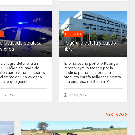
es
Policiales
el acusado de atacar
Pagó una estafa y quedó
ivienda
libre
icía logró detener a un
El empresario porteño Rodrigo
de 18 años acusado de
Peres Vieyra, buscado por la
efectuado varios disparos
Justicia pampeana por una
el frente de una vivienda
presunta estafa millonaria contra
hecho que gener...
una empresa de General Pi...
23, 2026
Jul 22, 2026
VER TODO