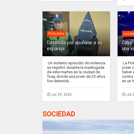
Policiales
Local
Detenida por apuñalar a su
Cayó 
expareja
una v
Un violento episodio de violencia
La Pol
se registró durante la madrugada
joven 
de este martes en la ciudad de
haber 
Toay, donde una joven de 23 años
contra 
fue detenida ...
en un 
Jul 29, 2026
Jul 
SOCIEDAD