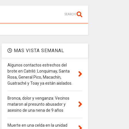
SEARCH
MAS VISTA SEMANAL
Algunos contactos estrechos del
brote en Catriló: Lonquimay, Santa
Rosa, General Pico, Macachín,
Guatraché y Toay ya están aislados.
Bronca, dolor y venganza: Vecinos
0
Ago 06, 2026
mataron al presunto abusador y
General Pico recibe un Mund
asesino de una nena de 9 años
Muerte en una celda en la unidad
LEER MAS