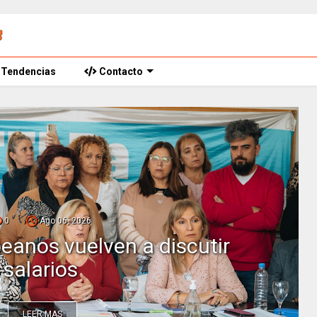
Tendencias
Contacto
0
Ago 06, 2026
anos vuelven a discutir
salarios
LEER MAS