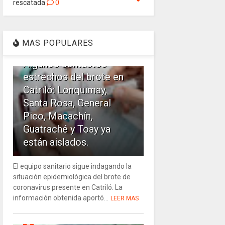
rescatada
0
1
MAS POPULARES
Algunos contactos
estrechos del brote en
Catriló: Lonquimay,
Santa Rosa, General
Pico, Macachín,
Guatraché y Toay ya
están aislados.
El equipo sanitario sigue indagando la
situación epidemiológica del brote de
coronavirus presente en Catriló. La
información obtenida aportó...
LEER MAS