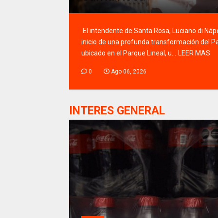
El intendente de Santa Rosa, Luciano di Nápol
inicio de una profunda transformación del Pa
ubicado en el Parque Lineal, u...
LEER MAS
0
Ago 06, 2026
INTERES GENERAL