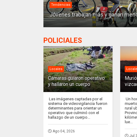
Tendencias
asajeros
Jóvenes trabajan más y ganan men
POLICIALES
Locales
Local
Cámaras guiaron operativo
Murió
y hallaron un cuerpo
vizca
Las imágenes captadas por el
Un hom
sistema de videovigilancia fueron
muerto
determinantes para orientar un
rural 
operativo que culminó con el
Provinc
hallazgo de un cuerpo...
kilóme
lue...
Ago 04, 2026
Jul 