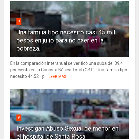
8
Una familia tipo necesitó casi 45 mil
pesos en julio para no caer en la
pobreza.
En la comparación interanual se verificó una suba del 39,4
por ciento en la Canasta Básica Total (CBT). Una familia tipo
necesitó 44.521 p...
LEER MAS
9
Investigan Abuso Sexual de menor en
el hospital de Santa Rosa