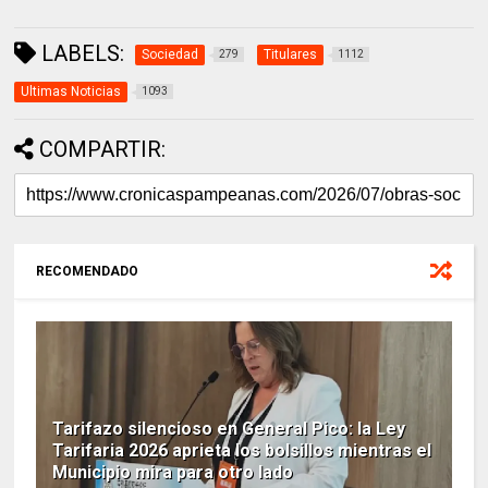
LABELS:
Sociedad
Titulares
279
1112
Ultimas Noticias
1093
COMPARTIR:
RECOMENDADO
Tarifazo silencioso en General Pico: la Ley
Tarifaria 2026 aprieta los bolsillos mientras el
Municipio mira para otro lado