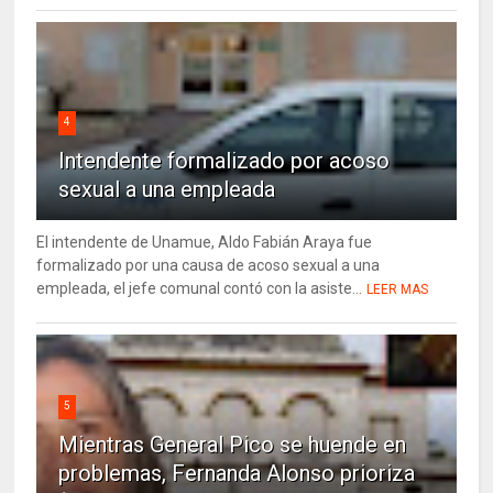
4
Intendente formalizado por acoso
sexual a una empleada
El intendente de Unamue, Aldo Fabián Araya fue
formalizado por una causa de acoso sexual a una
empleada, el jefe comunal contó con la asiste...
LEER MAS
5
Mientras General Pico se huende en
problemas, Fernanda Alonso prioriza