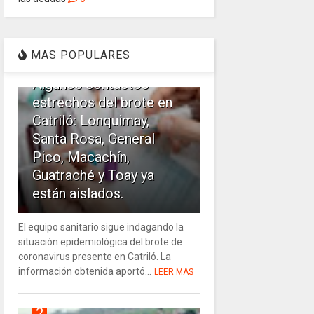
1
MAS POPULARES
Algunos contactos
estrechos del brote en
Catriló: Lonquimay,
Santa Rosa, General
Pico, Macachín,
Guatraché y Toay ya
están aislados.
El equipo sanitario sigue indagando la
situación epidemiológica del brote de
coronavirus presente en Catriló. La
información obtenida aportó...
LEER MAS
2