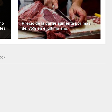
 no
Precio de la carne aumenta por más
ales
del 75% en el último año.
OOK