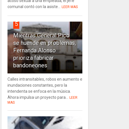
acoso sexual a una empleada, el jefe
comunal contó con la asiste...
LEER MAS
5
Mientras General Pico
se huende en problemas,
Fernanda Alonso
prioriza fabricar
bandoneones
Calles intransitables, robos en aumento e
inundaciones constantes, pero la
intendenta se enfoca en la música.
Ahora impulsa un proyecto para...
LEER
MAS