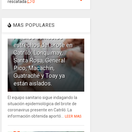
rescatada
0
1
MAS POPULARES
Algunos contactos
estrechos del brote en
Catriló: Lonquimay,
Santa Rosa, General
Pico, Macachín,
Guatraché y Toay ya
están aislados.
El equipo sanitario sigue indagando la
situación epidemiológica del brote de
coronavirus presente en Catriló. La
información obtenida aportó...
LEER MAS