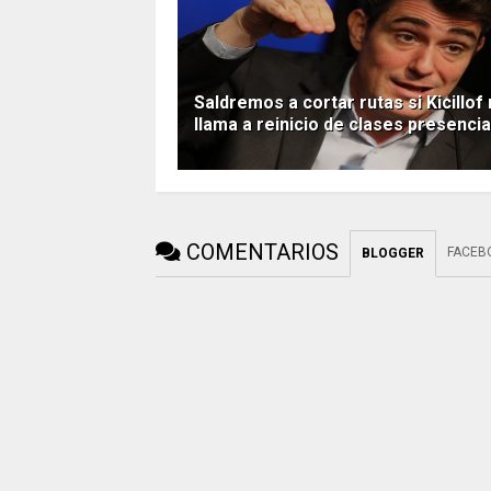
Saldremos a cortar rutas si Kicillof
llama a reinicio de clases presenci
COMENTARIOS
FACEB
BLOGGER