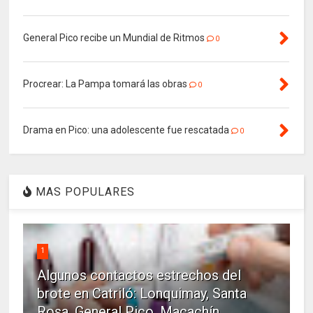
General Pico recibe un Mundial de Ritmos
0
Procrear: La Pampa tomará las obras
0
Drama en Pico: una adolescente fue rescatada
0
MAS POPULARES
1
Algunos contactos estrechos del
brote en Catriló: Lonquimay, Santa
Rosa, General Pico, Macachín,