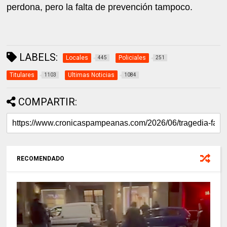
perdona, pero la falta de prevención tampoco.
LABELS:
Locales
Policiales
445
251
Titulares
Ultimas Noticias
1103
1084
COMPARTIR:
RECOMENDADO