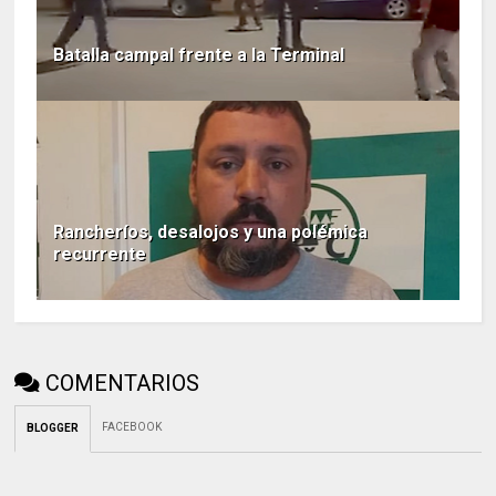
Batalla campal frente a la Terminal
Rancheríos, desalojos y una polémica
recurrente
COMENTARIOS
FACEBOOK
BLOGGER