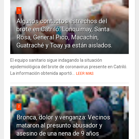
1
Algunos contactos estrechos del
brote en Catriló: Lonquimay, Santa
Rosa, General Pico, Macachín,
Guatraché y Toay ya están aislados.
El equipo sanitario sigue indagando la situación
epidemiológica del brote de coronavirus presente en Catriló.
La información obtenida aportó...
LEER MAS
2
Bronca, dolor y venganza: Vecinos
mataron al presunto abusador y
asesino de una nena de 9 años