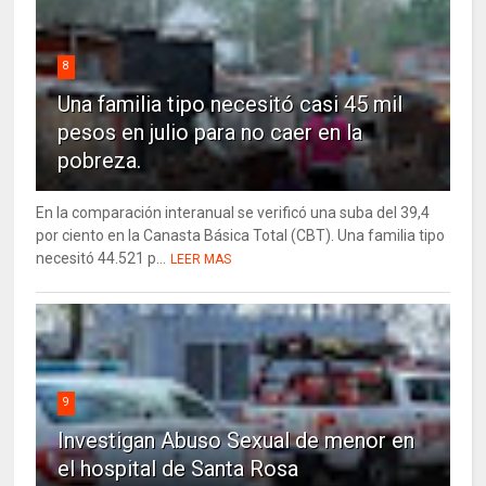
8
Una familia tipo necesitó casi 45 mil
pesos en julio para no caer en la
pobreza.
En la comparación interanual se verificó una suba del 39,4
por ciento en la Canasta Básica Total (CBT). Una familia tipo
necesitó 44.521 p...
LEER MAS
9
Investigan Abuso Sexual de menor en
el hospital de Santa Rosa