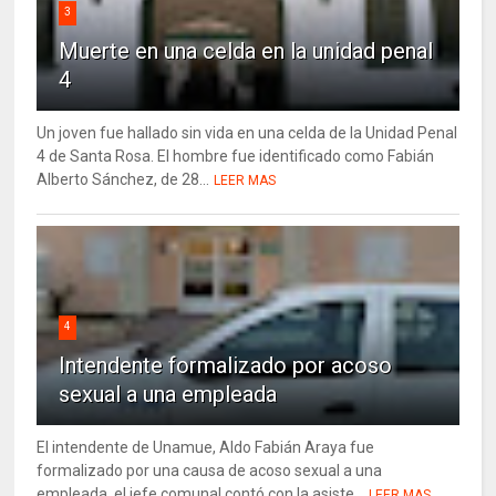
3
Muerte en una celda en la unidad penal
4
Un joven fue hallado sin vida en una celda de la Unidad Penal
4 de Santa Rosa. El hombre fue identificado como Fabián
Alberto Sánchez, de 28...
LEER MAS
4
Intendente formalizado por acoso
sexual a una empleada
El intendente de Unamue, Aldo Fabián Araya fue
formalizado por una causa de acoso sexual a una
empleada, el jefe comunal contó con la asiste...
LEER MAS