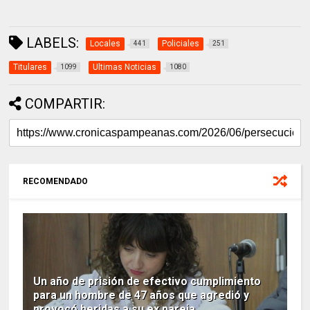
LABELS:
Locales
Policiales
441
251
Titulares
Ultimas Noticias
1099
1080
COMPARTIR:
RECOMENDADO
Un año de prisión de efectivo cumplimiento
para un hombre de 47 años que agredió y
provocó heridas a su ex pareja.