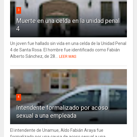
3
Muerte en una celda en la unidad penal
4
Un joven fue hallado sin vida en una celda de la Unidad Penal
4 de Santa Rosa. El hombre fue identificado como Fabián
Alberto Sánchez, de 28...
LEER MAS
4
Intendente formalizado por acoso
sexual a una empleada
El intendente de Unamue, Aldo Fabián Araya fue
formalizado por una causa de acoso sexual a una