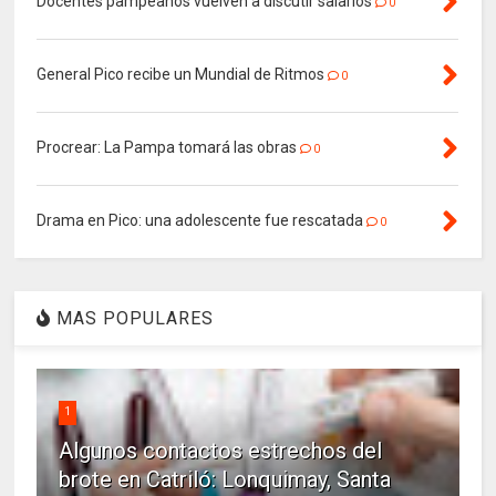
Docentes pampeanos vuelven a discutir salarios
0
General Pico recibe un Mundial de Ritmos
0
Procrear: La Pampa tomará las obras
0
Drama en Pico: una adolescente fue rescatada
0
MAS POPULARES
1
Algunos contactos estrechos del
brote en Catriló: Lonquimay, Santa