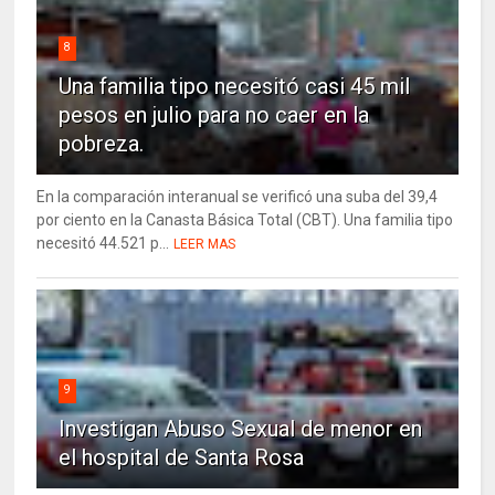
8
Una familia tipo necesitó casi 45 mil
pesos en julio para no caer en la
pobreza.
En la comparación interanual se verificó una suba del 39,4
por ciento en la Canasta Básica Total (CBT). Una familia tipo
necesitó 44.521 p...
LEER MAS
9
Investigan Abuso Sexual de menor en
el hospital de Santa Rosa