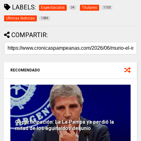
LABELS:
Espectaculos
Titulares
34
1103
Ultimas Noticias
1084
COMPARTIR:
RECOMENDADO
Coparticipación: La La Pampa ya perdió la
mitad de los aguinaldos de junio