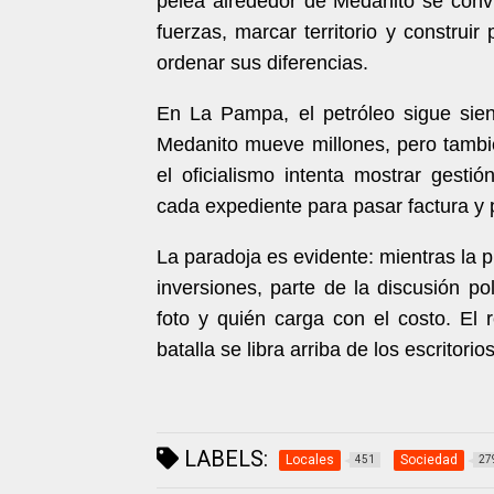
pelea alrededor de Medanito se convi
fuerzas, marcar territorio y constru
ordenar sus diferencias.
En La Pampa, el petróleo sigue sie
Medanito mueve millones, pero tambi
el oficialismo intenta mostrar gestió
cada expediente para pasar factura y 
La paradoja es evidente: mientras la p
inversiones, parte de la discusión p
foto y quién carga con el costo. El r
batalla se libra arriba de los escritorios
LABELS:
Locales
Sociedad
451
27