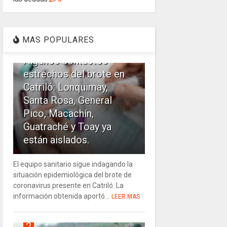
1
MAS POPULARES
Algunos contactos
estrechos del brote en
Catriló: Lonquimay,
Santa Rosa, General
Pico, Macachín,
Guatraché y Toay ya
están aislados.
El equipo sanitario sigue indagando la
situación epidemiológica del brote de
coronavirus presente en Catriló. La
información obtenida aportó...
LEER MAS
2