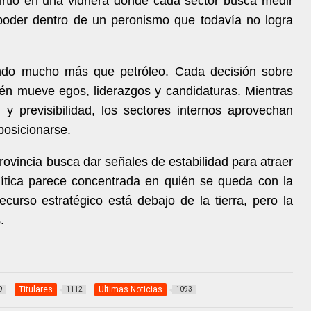
rtió en una vidriera donde cada sector busca medir
ir poder dentro de un peronismo que todavía no logra
ndo mucho más que petróleo. Cada decisión sobre
én mueve egos, liderazgos y candidaturas. Mientras
n y previsibilidad, los sectores internos aprovechan
posicionarse.
rovincia busca dar señales de estabilidad para atraer
olítica parece concentrada en quién se queda con la
ecurso estratégico está debajo de la tierra, pero la
.
Titulares
Ultimas Noticias
9
1112
1093