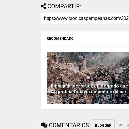
COMPARTIR:
RECOMENDADO
Embajada de Israel: el atentado que
Argentina todavía no pudo explicar
COMENTARIOS
FACEB
BLOGGER