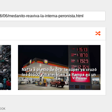
Nafta a precio de oro: la súper ya cruzó
los $1500 y manejar en La Pampa es un
lujo
OOK