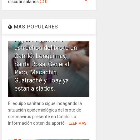
discutir salarios
0
1
MAS POPULARES
Algunos contactos
estrechos del brote en
Catriló: Lonquimay,
Santa Rosa, General
Pico, Macachín,
Guatraché y Toay ya
están aislados.
El equipo sanitario sigue indagando la
situación epidemiológica del brote de
coronavirus presente en Catriló. La
información obtenida aportó...
LEER MAS