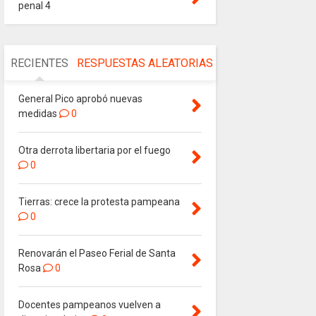
penal 4
RECIENTES
RESPUESTAS
ALEATORIAS
General Pico aprobó nuevas
medidas
0
Otra derrota libertaria por el fuego
0
Tierras: crece la protesta pampeana
0
Renovarán el Paseo Ferial de Santa
Rosa
0
Docentes pampeanos vuelven a