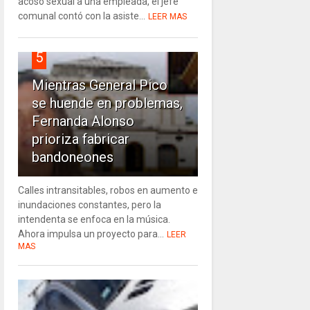
acoso sexual a una empleada, el jefe
comunal contó con la asiste...
LEER MAS
5
Mientras General Pico
se huende en problemas,
Fernanda Alonso
prioriza fabricar
bandoneones
Calles intransitables, robos en aumento e
inundaciones constantes, pero la
intendenta se enfoca en la música.
Ahora impulsa un proyecto para...
LEER
MAS