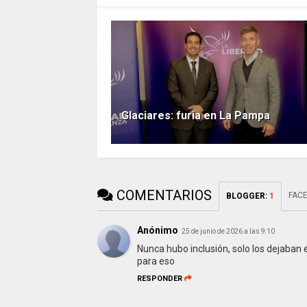
Glaciares: furia en La Pampa
COMENTARIOS
FAC
BLOGGER
:
1
Anónimo
25 de junio de 2026 a las 9:10
Nunca hubo inclusión, solo los dejaban 
para eso
RESPONDER