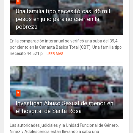
8
Una familia tipo necesitó casi 45 mil
pesos en julio para no caer en la
pobreza.
En la comparación interanual se verificó una suba del 39,4
por ciento en la Canasta Básica Total (CBT). Una familia tipo
necesitó 44.521 p...
LEER MAS
9
Investigan Abuso Sexual de menor en
el hospital de Santa Rosa
Las autoridades judiciales y la Unidad Funcional de Género,
Niñez y Adolescencia están llevando a cabo una