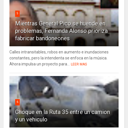
5
Mientras General Pico se huende en
problemas, Fernanda Alonso prioriza
fabricar bandoneones
Calles intransitables, robos en aumento e inundaciones
constantes, pero la intendenta se enfoca en la música.
Ahora impulsa un proyecto para...
LEER MAS
6
Choque en la Ruta 35 entre un camion
y un vehiculo