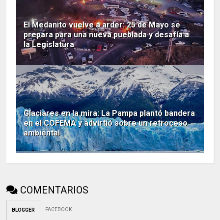
El Medanito vuelve a arder: 25 de Mayo se
prepara para una nueva pueblada y desafía a
la Legislatura
Glaciares en la mira: La Pampa plantó bandera
en el COFEMA y advirtió sobre un retroceso
ambiental
COMENTARIOS
FACEBOOK
BLOGGER