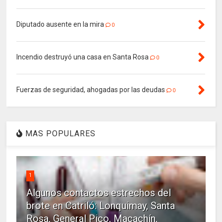
Diputado ausente en la mira
0
Incendio destruyó una casa en Santa Rosa
0
Fuerzas de seguridad, ahogadas por las deudas
0
MAS POPULARES
1
Algunos contactos estrechos del
brote en Catriló: Lonquimay, Santa
Rosa, General Pico, Macachín,