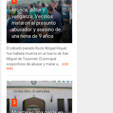
Bronca, dolor y
venganza: Vecinos
mataron al presunto
abusador y asesino de
una nena de 9 años
El sábado pasado Rocío Abigail Riquel,
fue hallada muerta en un barrio de San
Miguel de Tucumán. El principal
sospechoso de abusar y matar a...
LEER
MAS
3
Muerte en una celda en