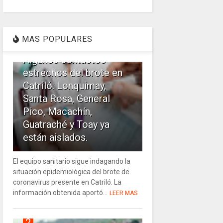
1
MAS POPULARES
Algunos contactos
estrechos del brote en
Catriló: Lonquimay,
Santa Rosa, General
Pico, Macachín,
Guatraché y Toay ya
están aislados.
El equipo sanitario sigue indagando la
situación epidemiológica del brote de
coronavirus presente en Catriló. La
información obtenida aportó...
LEER MAS
2