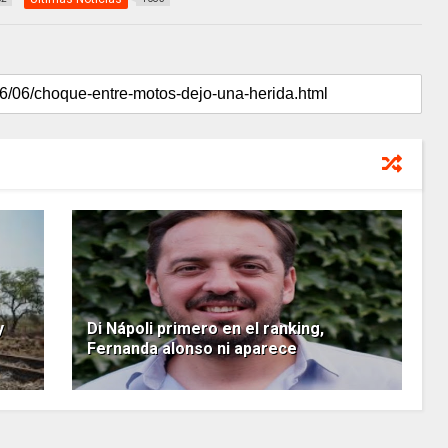
y
Di Nápoli primero en el ranking,
Fernanda alonso ni aparece