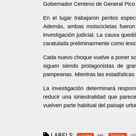
Gobernador Centeno de General Pico p
En el lugar trabajaron peritos espe
Además, ambas motocicletas fueron 
investigación judicial. La causa quedó
caratulada preliminarmente como lesio
Cada nuevo choque vuelve a poner sob
siguen siendo protagonistas de gran
pampeanas. Mientras las estadísticas 
La investigación determinará respon
reducir una siniestralidad que pare
vuelven parte habitual del paisaje urb
LABELS:
Locales
Titulares
444
11