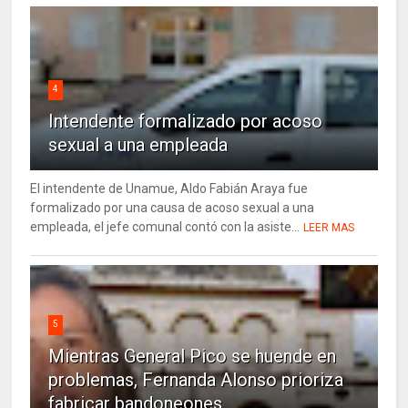
4
Intendente formalizado por acoso
sexual a una empleada
El intendente de Unamue, Aldo Fabián Araya fue
formalizado por una causa de acoso sexual a una
empleada, el jefe comunal contó con la asiste...
LEER MAS
5
Mientras General Pico se huende en
problemas, Fernanda Alonso prioriza
fabricar bandoneones