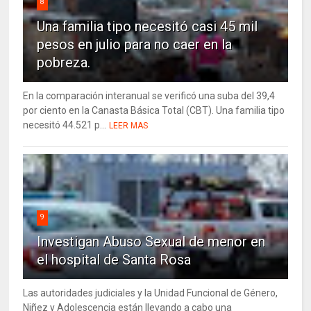
8
Una familia tipo necesitó casi 45 mil
pesos en julio para no caer en la
pobreza.
En la comparación interanual se verificó una suba del 39,4
por ciento en la Canasta Básica Total (CBT). Una familia tipo
necesitó 44.521 p...
LEER MAS
9
Investigan Abuso Sexual de menor en
el hospital de Santa Rosa
Las autoridades judiciales y la Unidad Funcional de Género,
Niñez y Adolescencia están llevando a cabo una