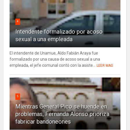
4
Intendente formalizado por acoso
sexual a una empleada
El intendente de Unamue, Aldo Fabián Araya fue
formalizado por una causa de acoso sexual a una
empleada, el jefe comunal contó con la asiste...
LEER MAS
5
Mientras General Pico se huende en
problemas, Fernanda Alonso prioriza
fabricar bandoneones