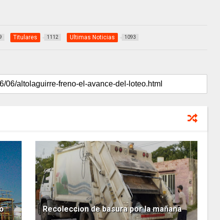
Titulares
Ultimas Noticias
9
1112
1093
to
Recoleccion de basura por la mañana