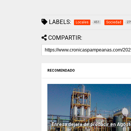
LABELS:
Locales
Sociedad
451
27
COMPARTIR:
RECOMENDADO
Enresa dejara de producir en Agos