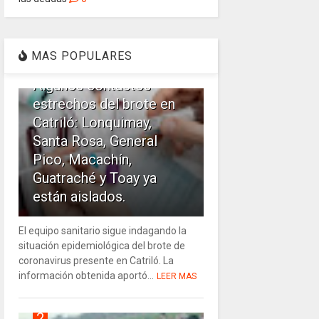
1
MAS POPULARES
Algunos contactos
estrechos del brote en
Catriló: Lonquimay,
Santa Rosa, General
Pico, Macachín,
Guatraché y Toay ya
están aislados.
El equipo sanitario sigue indagando la
situación epidemiológica del brote de
coronavirus presente en Catriló. La
información obtenida aportó...
LEER MAS
2