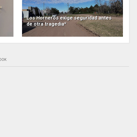
Los Horneros exige seguridad antes
de otra tragedia*
OOK