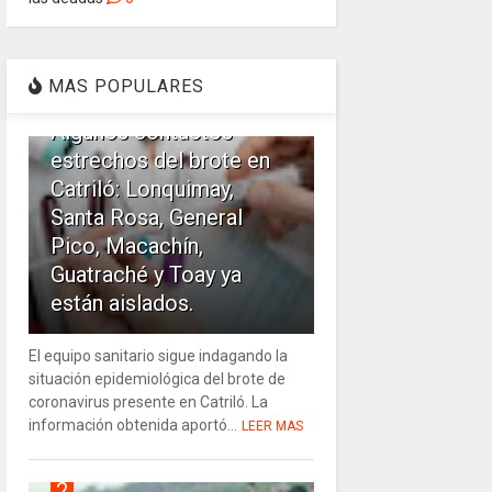
1
MAS POPULARES
Algunos contactos
estrechos del brote en
Catriló: Lonquimay,
Santa Rosa, General
Pico, Macachín,
Guatraché y Toay ya
están aislados.
El equipo sanitario sigue indagando la
situación epidemiológica del brote de
coronavirus presente en Catriló. La
información obtenida aportó...
LEER MAS
2