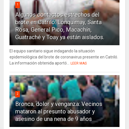
1
Algunos contactos estrechos del
brote en Catriló: Lonquimay, Santa
Rosa, General Pico, Macachín,
Guatraché y Toay ya están aislados.
El equipo sanitario sigue indagando la situación
epidemiológica del brote de coronavirus presente en Catriló.
La información obtenida aportó...
LEER MAS
2
Bronca, dolor y venganza: Vecinos
mataron al presunto abusador y
asesino de una nena de 9 años