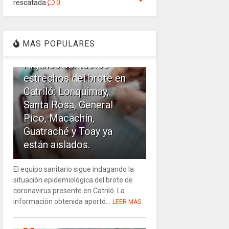
rescatada
0
1
MAS POPULARES
Algunos contactos
estrechos del brote en
Catriló: Lonquimay,
Santa Rosa, General
Pico, Macachín,
Guatraché y Toay ya
están aislados.
El equipo sanitario sigue indagando la
situación epidemiológica del brote de
coronavirus presente en Catriló. La
información obtenida aportó...
LEER MAS