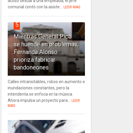
acoso sexual a una empleada, el jefe
comunal contó con la asiste...
LEER MAS
5
Mientras General Pico
se huende en problemas,
Fernanda Alonso
prioriza fabricar
bandoneones
Calles intransitables, robos en aumento e
inundaciones constantes, pero la
intendenta se enfoca en la música.
Ahora impulsa un proyecto para...
LEER
MAS