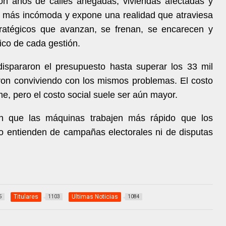
on años de calles anegadas, viviendas afectadas y
 más incómoda y expone una realidad que atraviesa
tratégicos que avanzan, se frenan, se encarecen y
tico de cada gestión.
dispararon el presupuesto hasta superar los 33 mil
eron conviviendo con los mismos problemas. El costo
e, pero el costo social suele ser aún mayor.
en que las máquinas trabajen más rápido que los
o entienden de campañas electorales ni de disputas
Titulares
Ultimas Noticias
5
1103
1084