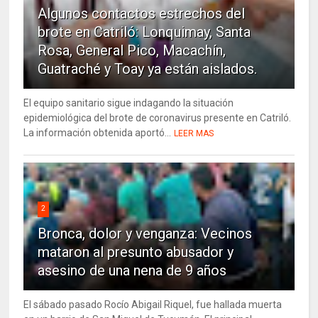
Algunos contactos estrechos del
brote en Catriló: Lonquimay, Santa
Rosa, General Pico, Macachín,
Guatraché y Toay ya están aislados.
El equipo sanitario sigue indagando la situación
epidemiológica del brote de coronavirus presente en Catriló.
La información obtenida aportó...
LEER MAS
2
Bronca, dolor y venganza: Vecinos
mataron al presunto abusador y
asesino de una nena de 9 años
El sábado pasado Rocío Abigail Riquel, fue hallada muerta