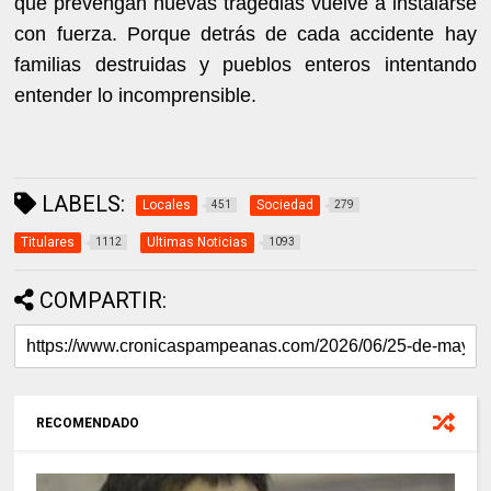
que prevengan nuevas tragedias vuelve a instalarse
con fuerza. Porque detrás de cada accidente hay
familias destruidas y pueblos enteros intentando
entender lo incomprensible.
LABELS:
Locales
Sociedad
451
279
Titulares
Ultimas Noticias
1112
1093
COMPARTIR:
RECOMENDADO