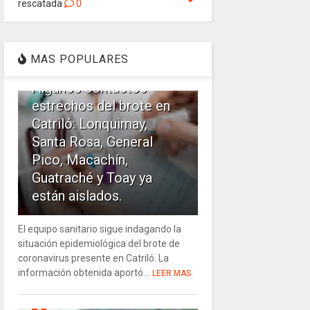
rescatada
0
1
MAS POPULARES
Algunos contactos
estrechos del brote en
Catriló: Lonquimay,
Santa Rosa, General
Pico, Macachín,
Guatraché y Toay ya
están aislados.
El equipo sanitario sigue indagando la
situación epidemiológica del brote de
coronavirus presente en Catriló. La
información obtenida aportó...
LEER MAS