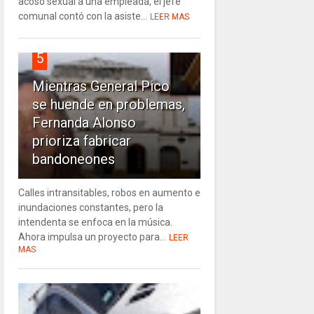
acoso sexual a una empleada, el jefe
comunal contó con la asiste...
LEER MAS
5
Mientras General Pico
se huende en problemas,
Fernanda Alonso
prioriza fabricar
bandoneones
Calles intransitables, robos en aumento e
inundaciones constantes, pero la
intendenta se enfoca en la música.
Ahora impulsa un proyecto para...
LEER
MAS