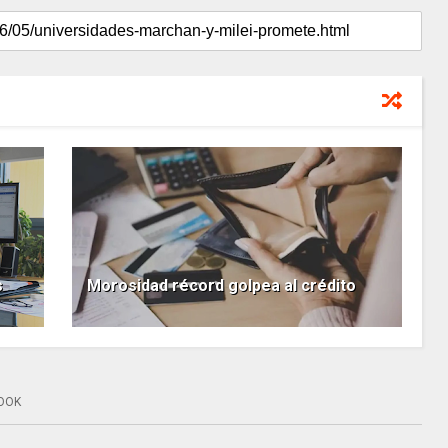
s
Morosidad récord golpea al crédito
OOK