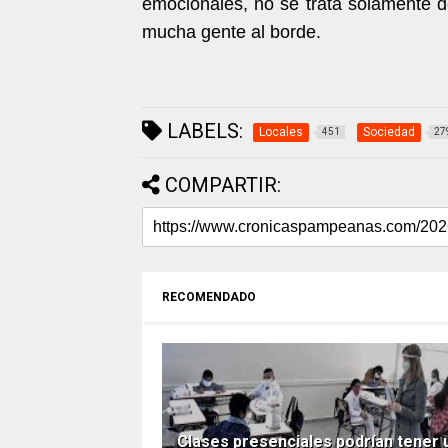
emocionales, no se trata solamente d
mucha gente al borde.
LABELS:
Locales
Sociedad
451
27
COMPARTIR:
RECOMENDADO
Clases presenciales podrían tener 