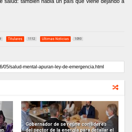
e salud: también habla un país que viene dejando a
Titulares
Ultimas Noticias
9
1112
1093
Gobernador de se reúne con líderes
un
del sector de la energía para detallar el