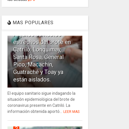
1
MAS POPULARES
Algunos contactos
estrechos del brote en
Catriló: Lonquimay,
Santa Rosa, General
Pico, Macachín,
Guatraché y Toay ya
están aislados.
El equipo sanitario sigue indagando la
situación epidemiológica del brote de
coronavirus presente en Catriló. La
información obtenida aportó...
LEER MAS
2