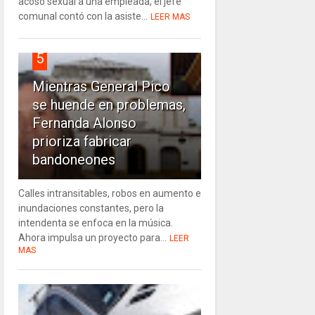
acoso sexual a una empleada, el jefe
comunal contó con la asiste...
LEER MAS
5
Mientras General Pico
se huende en problemas,
Fernanda Alonso
prioriza fabricar
bandoneones
Calles intransitables, robos en aumento e
inundaciones constantes, pero la
intendenta se enfoca en la música.
Ahora impulsa un proyecto para...
LEER
MAS