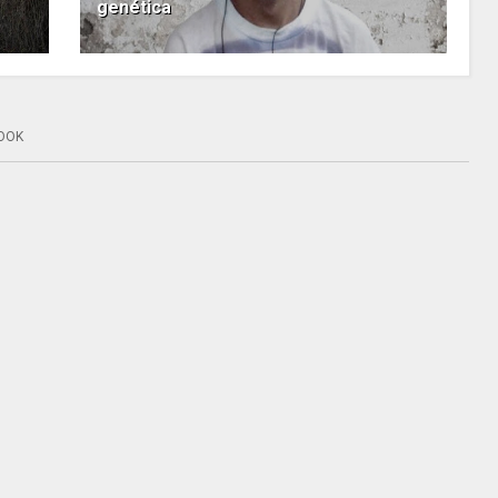
genética
OOK