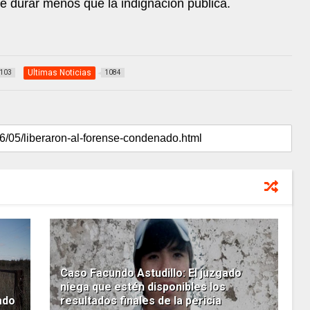
ce durar menos que la indignación pública.
Ultimas Noticias
103
1084
Caso Facundo Astudillo: El juzgado
niega que estén disponibles los
ado
resultados finales de la pericia