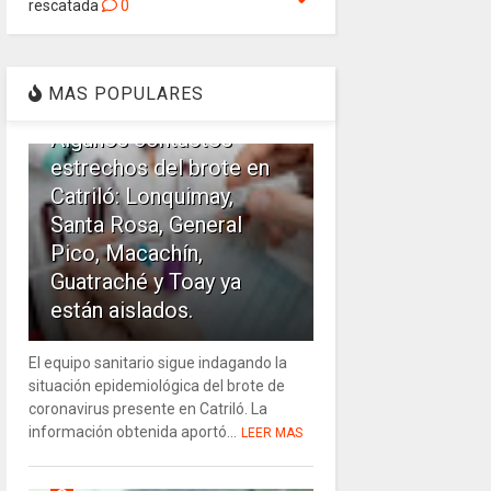
rescatada
0
1
MAS POPULARES
Algunos contactos
estrechos del brote en
Catriló: Lonquimay,
Santa Rosa, General
Pico, Macachín,
Guatraché y Toay ya
están aislados.
El equipo sanitario sigue indagando la
situación epidemiológica del brote de
coronavirus presente en Catriló. La
información obtenida aportó...
LEER MAS