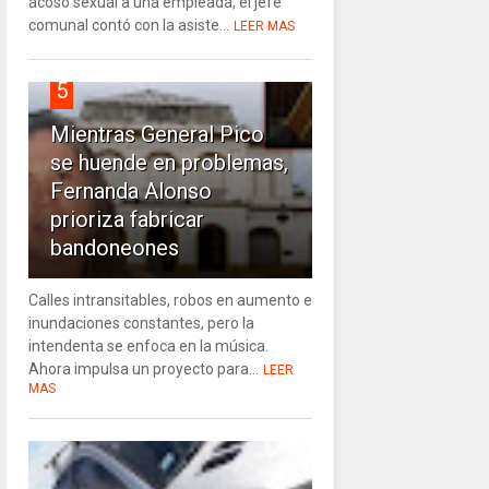
acoso sexual a una empleada, el jefe
comunal contó con la asiste...
LEER MAS
5
Mientras General Pico
se huende en problemas,
Fernanda Alonso
prioriza fabricar
bandoneones
Calles intransitables, robos en aumento e
inundaciones constantes, pero la
intendenta se enfoca en la música.
Ahora impulsa un proyecto para...
LEER
MAS