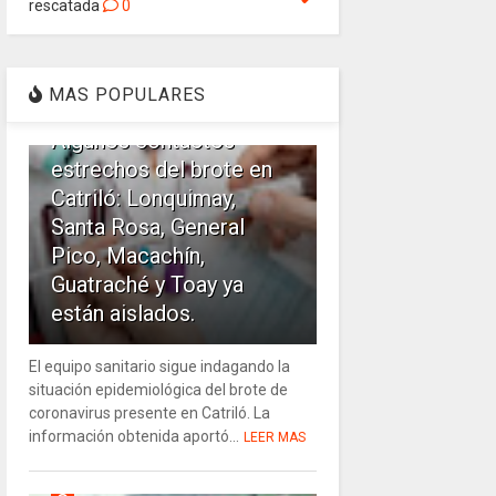
rescatada
0
1
MAS POPULARES
Algunos contactos
estrechos del brote en
Catriló: Lonquimay,
Santa Rosa, General
Pico, Macachín,
Guatraché y Toay ya
están aislados.
El equipo sanitario sigue indagando la
situación epidemiológica del brote de
coronavirus presente en Catriló. La
información obtenida aportó...
LEER MAS