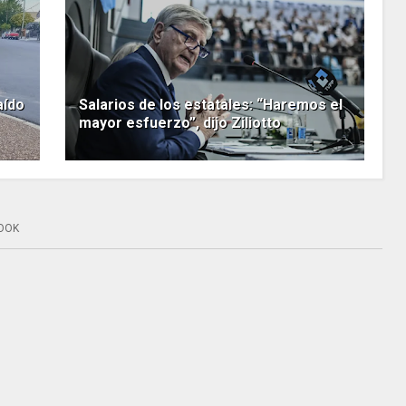
aído
Salarios de los estatales: “Haremos el
mayor esfuerzo”, dijo Ziliotto
OOK