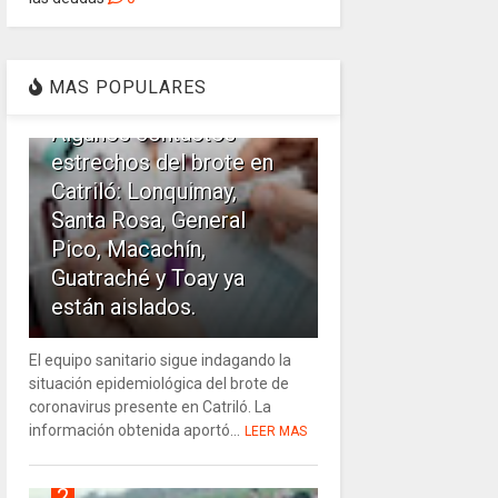
1
MAS POPULARES
Algunos contactos
estrechos del brote en
Catriló: Lonquimay,
Santa Rosa, General
Pico, Macachín,
Guatraché y Toay ya
están aislados.
El equipo sanitario sigue indagando la
situación epidemiológica del brote de
coronavirus presente en Catriló. La
información obtenida aportó...
LEER MAS
2