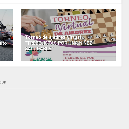
Torneo de ajedrez Virtual
uito
“TREBEJISTAS POR UNA NIÑEZ
SALUDABLE”
OOK