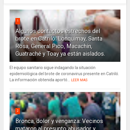
1
Algunos contactos estrechos del
brote en Catriló: Lonquimay, Santa
Rosa, General Pico, Macachín,
Guatraché y Toay ya están aislados.
El equipo sanitario sigue indagando la situación
epidemiológica del brote de coronavirus presente en Catriló.
La información obtenida aportó...
LEER MAS
2
Bronca, dolor y venganza: Vecinos
mataron al presunto abusador y