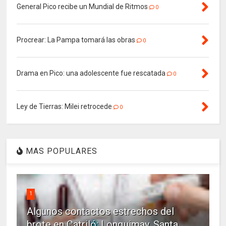
General Pico recibe un Mundial de Ritmos
0
Procrear: La Pampa tomará las obras
0
Drama en Pico: una adolescente fue rescatada
0
Ley de Tierras: Milei retrocede
0
MAS POPULARES
1
Algunos contactos estrechos del
brote en Catriló: Lonquimay, Santa