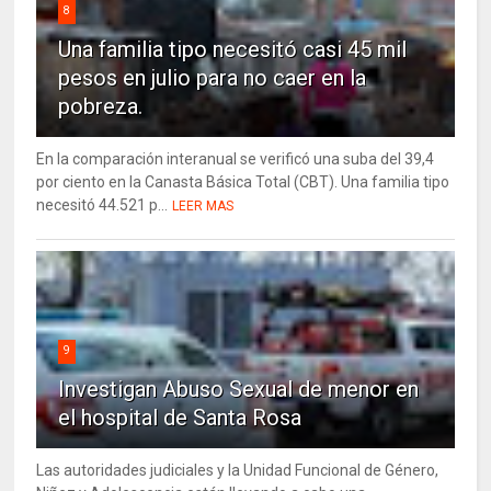
8
Una familia tipo necesitó casi 45 mil
pesos en julio para no caer en la
pobreza.
En la comparación interanual se verificó una suba del 39,4
por ciento en la Canasta Básica Total (CBT). Una familia tipo
necesitó 44.521 p...
LEER MAS
9
Investigan Abuso Sexual de menor en
el hospital de Santa Rosa
Las autoridades judiciales y la Unidad Funcional de Género,