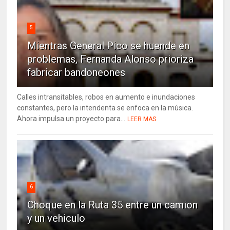
5
Mientras General Pico se huende en
problemas, Fernanda Alonso prioriza
fabricar bandoneones
Calles intransitables, robos en aumento e inundaciones
constantes, pero la intendenta se enfoca en la música.
Ahora impulsa un proyecto para...
LEER MAS
6
Choque en la Ruta 35 entre un camion
y un vehiculo