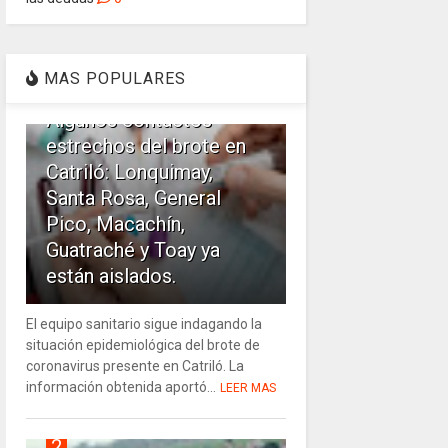
1
MAS POPULARES
Algunos contactos
estrechos del brote en
Catriló: Lonquimay,
Santa Rosa, General
Pico, Macachín,
Guatraché y Toay ya
están aislados.
El equipo sanitario sigue indagando la
situación epidemiológica del brote de
coronavirus presente en Catriló. La
información obtenida aportó...
LEER MAS
2