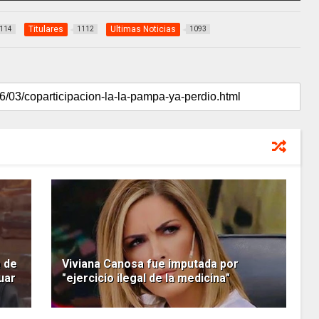
Titulares
Ultimas Noticias
114
1112
1093
a de
Viviana Canosa fue imputada por
uar
"ejercicio ilegal de la medicina"