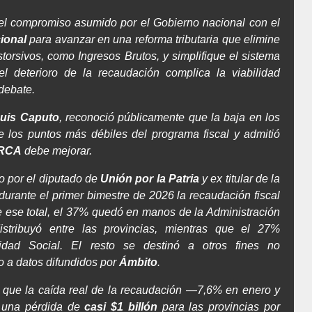
el compromiso asumido por el Gobierno nacional con el
ional
para avanzar en una reforma tributaria que elimine
torsivos, como Ingresos Brutos, y simplifique el sistema
el deterioro de la recaudación complica la viabilidad
 debate.
uis Caputo
, reconoció públicamente que la baja en los
e los puntos más débiles del programa fiscal y admitió
RCA
debe mejorar.
o por el diputado de
Unión por la Patria
y ex titular de la
durante el primer bimestre de 2026 la recaudación fiscal
e ese total, el 37% quedó en manos de la Administración
stribuyó entre las provincias, mientras que el 27%
idad Social. El resto se destinó a otros fines no
o a datos difundidos por
Ámbito
.
s que la caída real de la recaudación —7,6% en enero y
 una pérdida de
casi $1 billón
para las provincias por