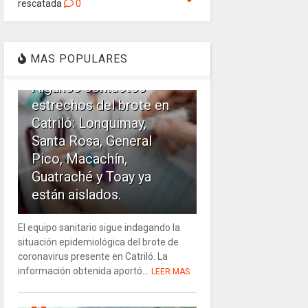
rescatada
0
1
MAS POPULARES
Algunos contactos
estrechos del brote en
Catriló: Lonquimay,
Santa Rosa, General
Pico, Macachín,
Guatraché y Toay ya
están aislados.
El equipo sanitario sigue indagando la
situación epidemiológica del brote de
coronavirus presente en Catriló. La
información obtenida aportó...
LEER MAS