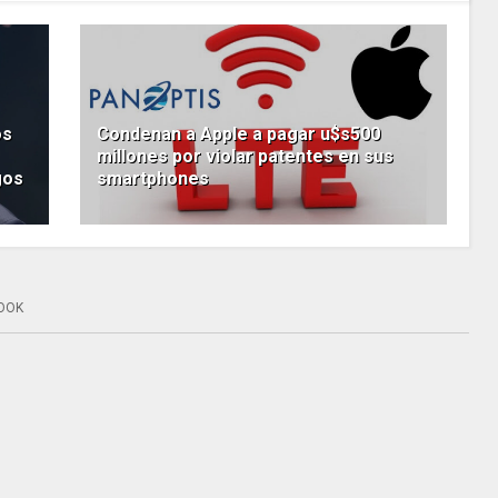
os
Condenan a Apple a pagar u$s500
millones por violar patentes en sus
gos
smartphones
OOK