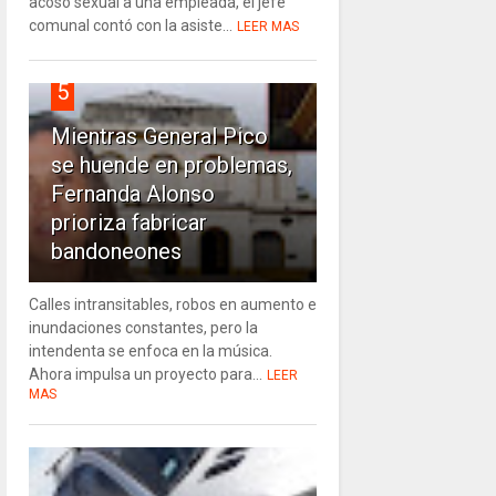
acoso sexual a una empleada, el jefe
comunal contó con la asiste...
LEER MAS
5
Mientras General Pico
se huende en problemas,
Fernanda Alonso
prioriza fabricar
bandoneones
Calles intransitables, robos en aumento e
inundaciones constantes, pero la
intendenta se enfoca en la música.
Ahora impulsa un proyecto para...
LEER
MAS