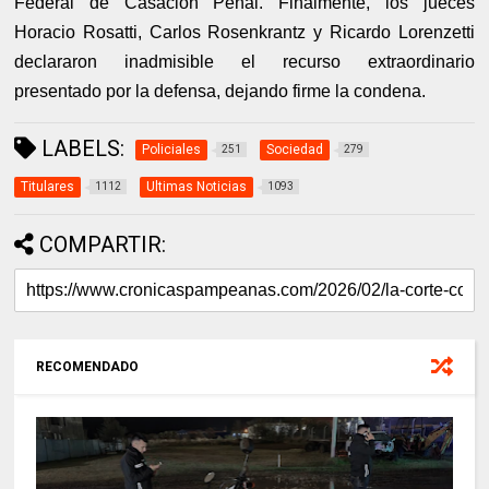
Federal de Casación Penal. Finalmente, los jueces
Horacio Rosatti, Carlos Rosenkrantz y Ricardo Lorenzetti
declararon inadmisible el recurso extraordinario
presentado por la defensa, dejando firme la condena.
LABELS:
Policiales
Sociedad
251
279
Titulares
Ultimas Noticias
1112
1093
COMPARTIR:
RECOMENDADO