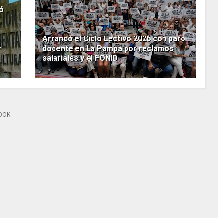
bó
Arrancó el Ciclo Lectivo 2026 con paro
r
docente en La Pampa por reclamos
salariales y el FONID
OOK