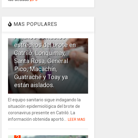
1
MAS POPULARES
Algunos contactos
estrechos del brote en
Catriló: Lonquimay,
Santa Rosa, General
Pico, Macachín,
Guatraché y Toay ya
están aislados.
El equipo sanitario sigue indagando la
situación epidemiológica del brote de
coronavirus presente en Catriló. La
información obtenida aportó...
LEER MAS
2