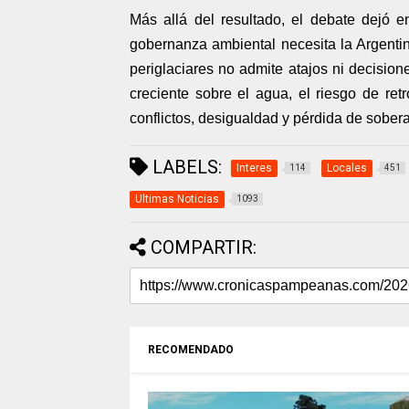
Más allá del resultado, el debate dejó 
gobernanza ambiental necesita la Argenti
periglaciares no admite atajos ni decisione
creciente sobre el agua, el riesgo de re
conflictos, desigualdad y pérdida de sober
LABELS:
Interes
Locales
114
451
Ultimas Noticias
1093
COMPARTIR:
RECOMENDADO