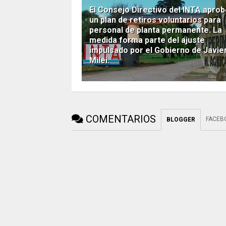
El Consejo Directivo del INTA apro
un plan de retiros voluntarios para
personal de planta permanente. La
medida forma parte del ajuste
impulsado por el Gobierno de Javie
Milei.
COMENTARIOS
FACEB
BLOGGER