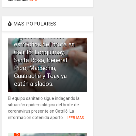
1
MAS POPULARES
Algunos contactos
estrechos del brote en
Catriló: Lonquimay,
Santa Rosa, General
Pico, Macachín,
Guatraché y Toay ya
están aislados.
El equipo sanitario sigue indagando la
situación epidemiológica del brote de
coronavirus presente en Catriló. La
información obtenida aportó...
LEER MAS
2