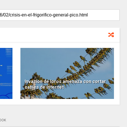
Invasion de loros amenaza con cortar
cables de Internet
OOK