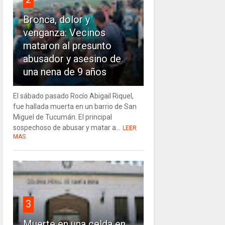
Bronca, dolor y
venganza: Vecinos
mataron al presunto
abusador y asesino de
una nena de 9 años
El sábado pasado Rocío Abigail Riquel,
fue hallada muerta en un barrio de San
Miguel de Tucumán. El principal
sospechoso de abusar y matar a...
LEER
MAS
3
Muerte en una celda en