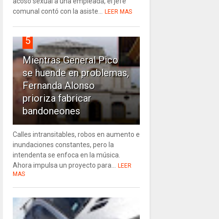
acoso sexual a una empleada, el jefe
comunal contó con la asiste...
LEER MAS
5
Mientras General Pico
se huende en problemas,
Fernanda Alonso
prioriza fabricar
bandoneones
Calles intransitables, robos en aumento e
inundaciones constantes, pero la
intendenta se enfoca en la música.
Ahora impulsa un proyecto para...
LEER
MAS