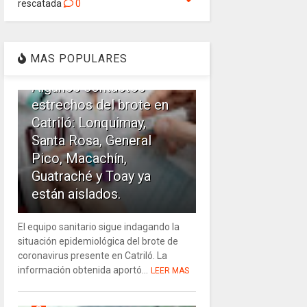
rescatada
0
1
MAS POPULARES
Algunos contactos
estrechos del brote en
Catriló: Lonquimay,
Santa Rosa, General
Pico, Macachín,
Guatraché y Toay ya
están aislados.
El equipo sanitario sigue indagando la
situación epidemiológica del brote de
coronavirus presente en Catriló. La
información obtenida aportó...
LEER MAS