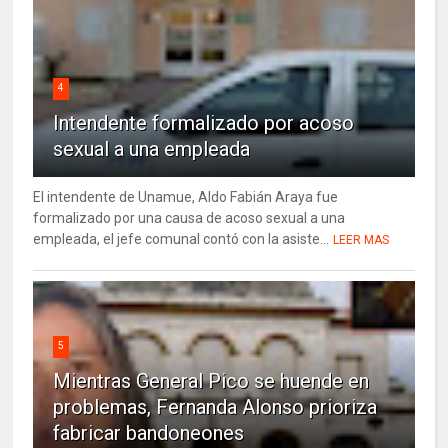
4
Intendente formalizado por acoso
sexual a una empleada
El intendente de Unamue, Aldo Fabián Araya fue
formalizado por una causa de acoso sexual a una
empleada, el jefe comunal contó con la asiste...
LEER MAS
5
Mientras General Pico se huende en
problemas, Fernanda Alonso prioriza
fabricar bandoneones