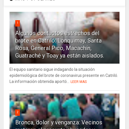
1
Algunos contactos estrechos del
brote en Catriló: Lonquimay, Santa
Rosa, General Pico, Macachín,
Guatraché y Toay ya están aislados.
El equipo sanitario sigue indagando la situación
epidemiológica del brote de coronavirus presente en Catriló.
La información obtenida aportó...
LEER MAS
2
Bronca, dolor y venganza: Vecinos