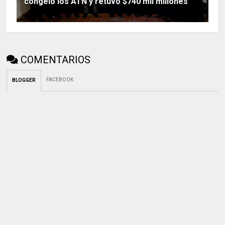
congeló los ATN y retuvo $740 mil millones
COMENTARIOS
FACEBOOK
BLOGGER