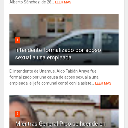
Alberto Sánchez, de 28...
LEER MAS
4
Intendente formalizado por acoso
sexual a una empleada
El intendente de Unamue, Aldo Fabián Araya fue
formalizado por una causa de acoso sexual a una
empleada, el jefe comunal contó con la asiste...
LEER MAS
5
Mientras General Pico se huende en