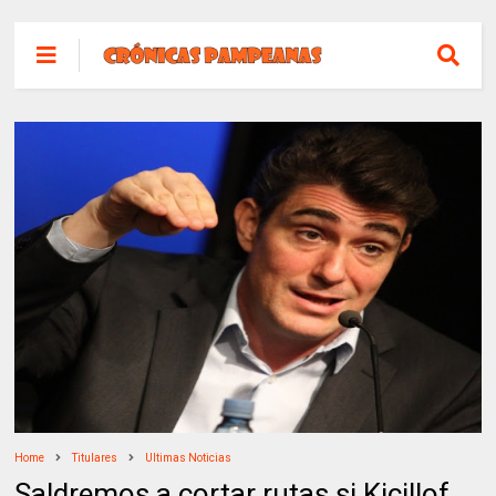
Home
Titulares
Ultimas Noticias
Saldremos a cortar rutas si Kicillof