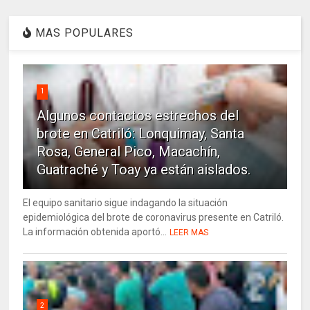
MAS POPULARES
1
Algunos contactos estrechos del
brote en Catriló: Lonquimay, Santa
Rosa, General Pico, Macachín,
Guatraché y Toay ya están aislados.
El equipo sanitario sigue indagando la situación
epidemiológica del brote de coronavirus presente en Catriló.
La información obtenida aportó...
LEER MAS
2