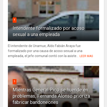
4
Intendente formalizado por acoso
sexual a una empleada
El intendente de Unamue, Aldo Fabián Araya fue
formalizado por una causa de acoso sexual a una
empleada, el jefe comunal contó con la asiste...
LEER MAS
5
Mientras General Pico se huende en
problemas, Fernanda Alonso prioriza
fabricar bandoneones