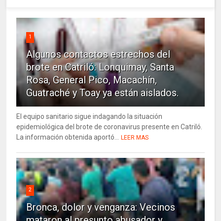
1
Algunos contactos estrechos del
brote en Catriló: Lonquimay, Santa
Rosa, General Pico, Macachín,
Guatraché y Toay ya están aislados.
El equipo sanitario sigue indagando la situación
epidemiológica del brote de coronavirus presente en Catriló.
La información obtenida aportó...
LEER MAS
2
Bronca, dolor y venganza: Vecinos
mataron al presunto abusador y