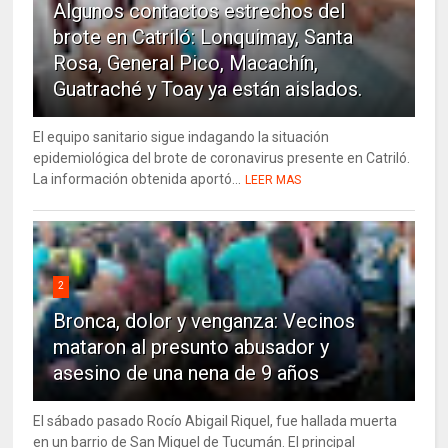
Algunos contactos estrechos del
brote en Catriló: Lonquimay, Santa
Rosa, General Pico, Macachín,
Guatraché y Toay ya están aislados.
El equipo sanitario sigue indagando la situación
epidemiológica del brote de coronavirus presente en Catriló.
La información obtenida aportó...
LEER MAS
2
Bronca, dolor y venganza: Vecinos
mataron al presunto abusador y
asesino de una nena de 9 años
El sábado pasado Rocío Abigail Riquel, fue hallada muerta
en un barrio de San Miguel de Tucumán. El principal