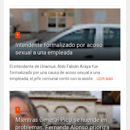
4
Intendente formalizado por acoso
sexual a una empleada
El intendente de Unamue, Aldo Fabián Araya fue
formalizado por una causa de acoso sexual a una
empleada, el jefe comunal contó con la asiste...
LEER MAS
5
Mientras General Pico se huende en
problemas, Fernanda Alonso prioriza