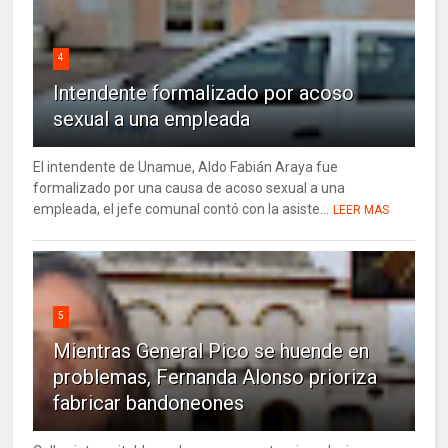
4
Intendente formalizado por acoso
sexual a una empleada
El intendente de Unamue, Aldo Fabián Araya fue
formalizado por una causa de acoso sexual a una
empleada, el jefe comunal contó con la asiste...
LEER MAS
5
Mientras General Pico se huende en
problemas, Fernanda Alonso prioriza
fabricar bandoneones