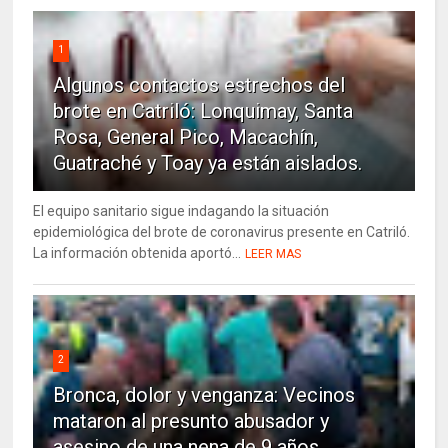
1
Algunos contactos estrechos del
brote en Catriló: Lonquimay, Santa
Rosa, General Pico, Macachín,
Guatraché y Toay ya están aislados.
El equipo sanitario sigue indagando la situación
epidemiológica del brote de coronavirus presente en Catriló.
La información obtenida aportó...
LEER MAS
2
Bronca, dolor y venganza: Vecinos
mataron al presunto abusador y
asesino de una nena de 9 años