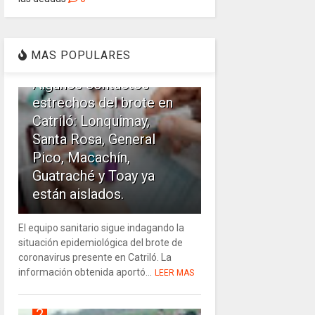
1
MAS POPULARES
Algunos contactos
estrechos del brote en
Catriló: Lonquimay,
Santa Rosa, General
Pico, Macachín,
Guatraché y Toay ya
están aislados.
El equipo sanitario sigue indagando la
situación epidemiológica del brote de
coronavirus presente en Catriló. La
información obtenida aportó...
LEER MAS
2