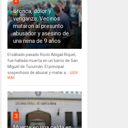
Bronca, dolor y
venganza: Vecinos
mataron al presunto
abusador y asesino de
una nena de 9 años
El sábado pasado Rocío Abigail Riquel,
fue hallada muerta en un barrio de San
Miguel de Tucumán. El principal
sospechoso de abusar y matar a...
LEER
MAS
3
Muerte en una celda en