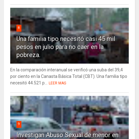
8
Una familia tipo necesitó casi 45 mil
pesos en julio para no caer en la
pobreza.
En la comparación interanual se verificó una suba del 39,4
por ciento en la Canasta Básica Total (CBT). Una familia tipo
necesitó 44.521 p...
LEER MAS
9
Investigan Abuso Sexual de menor en