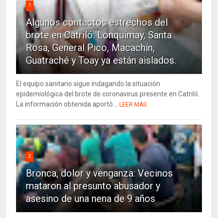
1
Algunos contactos estrechos del
brote en Catriló: Lonquimay, Santa
Rosa, General Pico, Macachín,
Guatraché y Toay ya están aislados.
El equipo sanitario sigue indagando la situación
epidemiológica del brote de coronavirus presente en Catriló.
La información obtenida aportó...
LEER MAS
2
Bronca, dolor y venganza: Vecinos
mataron al presunto abusador y
asesino de una nena de 9 años