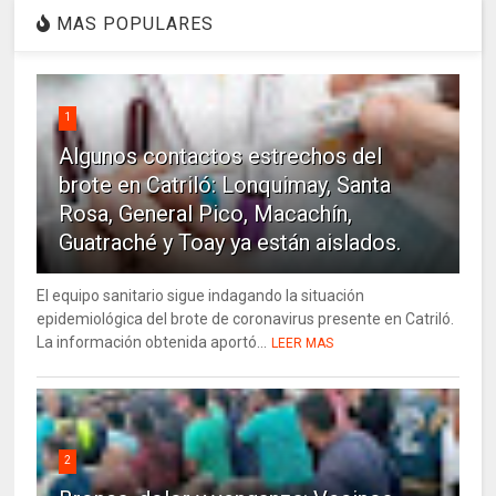
MAS POPULARES
1
Algunos contactos estrechos del
brote en Catriló: Lonquimay, Santa
Rosa, General Pico, Macachín,
Guatraché y Toay ya están aislados.
El equipo sanitario sigue indagando la situación
epidemiológica del brote de coronavirus presente en Catriló.
La información obtenida aportó...
LEER MAS
2