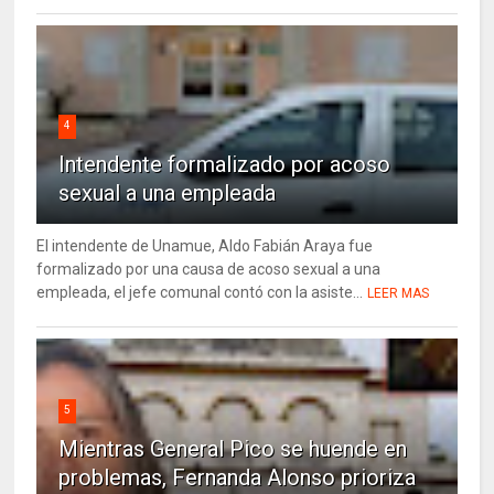
4
Intendente formalizado por acoso
sexual a una empleada
El intendente de Unamue, Aldo Fabián Araya fue
formalizado por una causa de acoso sexual a una
empleada, el jefe comunal contó con la asiste...
LEER MAS
5
Mientras General Pico se huende en
problemas, Fernanda Alonso prioriza